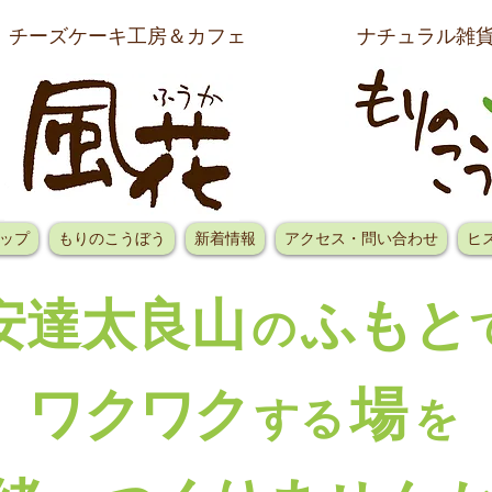
チーズケーキ工房＆カフェ
ナチュラル雑
ップ
もりのこうぼう
新着情報
アクセス・問い合わせ
ヒ
安達太良
山
ふもと
の
ワクワ
ク
場
す
る
を