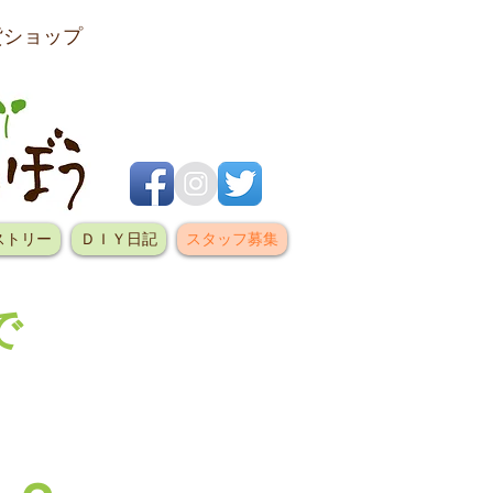
貨ショップ
ストリー
ＤＩＹ日記
スタッフ募集
で