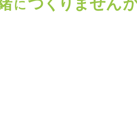
緒
つ
く
り
ませ
ん
に