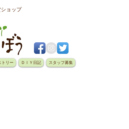
貨ショップ
ストリー
ＤＩＹ日記
スタッフ募集
で
店