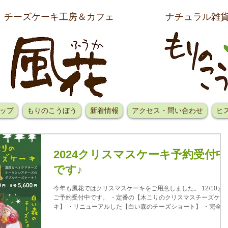
チーズケーキ工房＆カフェ
ナチュラル雑
ップ
もりのこうぼう
新着情報
アクセス・問い合わせ
ヒ
2024クリスマスケーキ予約受付中
です♪
今年も風花ではクリスマスケーキをご用意しました。 12/10ま
ご予約受付中です。 ・定番の【木こりのクリスマスチーズケー
キ】 ・リニューアルした【白い森のチーズショート】 ・完全新
作【切り株のティラミス】 の３種類ございます。 ご予約は ・
頭 ・電話...